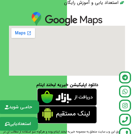
استعداد یابی و آموزش رایگان
دانلود اپلیکیشن خیریه لبخند ایتام
حامـی شوید
استعدادیابی
تمامی حقوق این وب سایت متعلق به مجموعه خیریه لبخند ایتام بوده و هرگونه سو استفاده از مطالب آن در