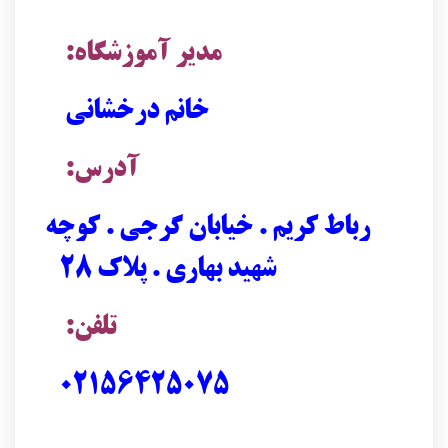
مدیر آموزشگاه:
خانم درخشانی
آدرس:
رباط کریم . خیابان گرجی . کوچه
شهید بهاری . پلاک ۲۸
تلفن:
02156425075