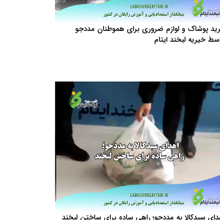
ید پوشاک و لوازم ضروری برای هموطنان مددجو
سط خیریه لبخند ایتام
دای سبدکالا به مددجو؛ راهی ساده برای ساختن لبخند