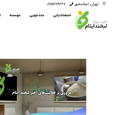
تهران اسلامشهر
02156119667
استعدادیابی
مددجویی
موسسه
ا