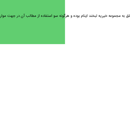
ه مجموعه خیریه لبخند ایتام بوده و هرگونه سو استفاده از مطالب آن در جهت موارد غ