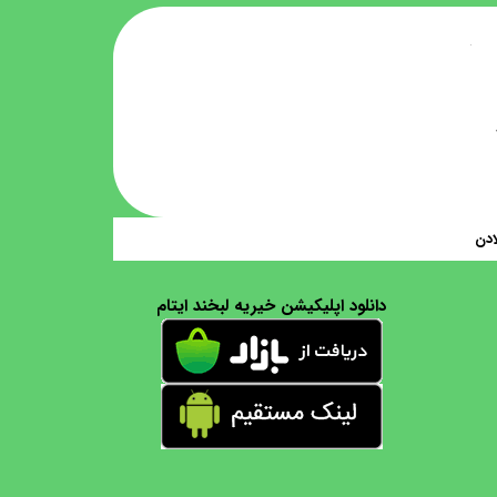
ادن
دانلود اپلیکیشن خیریه لبخند ایتام