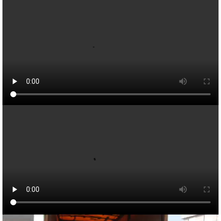
برگزاری مراسم روز جهانی عصای سفید در اسلامشهر توسط
مجموعه لبخند ایتام