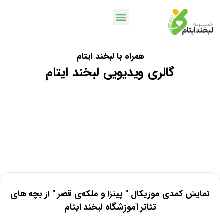
همراه با لبخند ایتام
خدمات بانکی
اپلیکیشن لبخندمن
کمپین ها و پویش ها
گالری ویدیویی لبخند ایتام
نمایش کمدی موزیکال " پیتزا و ملکه‌ی قصر " از بچه های
تئاتر آموزشگاه لبخند ایتام