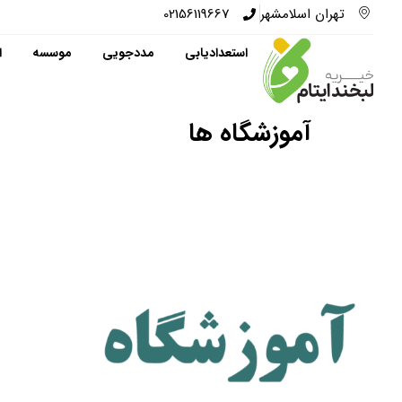
تهران اسلامشهر
02156119667
استعدادیابی
مددجویی
موسسه
ا
آموزشگاه ها