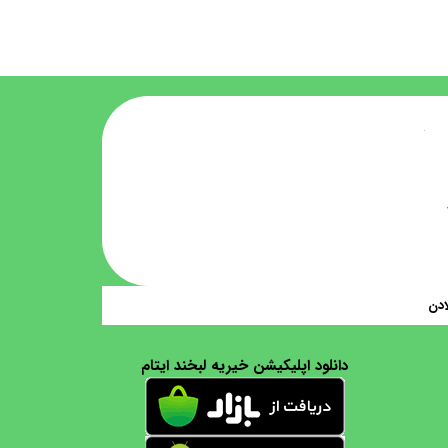
ادن
دانلود اپلیکیشن خیریه لبخند ایتام