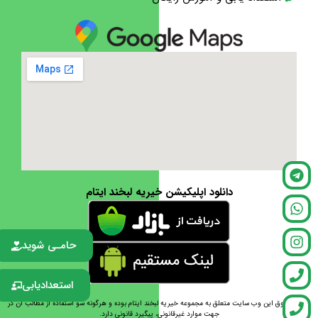
دانلود اپلیکیشن خیریه لبخند ایتام
حامـی شوید
استعدادیابی
تمامی حقوق این وب سایت متعلق به مجموعه خیریه لبخند ایتام بوده و هرگونه سو استفاده از مطالب آن در
جهت موارد غیرقانونی، پیگیرد قانونی دارد.