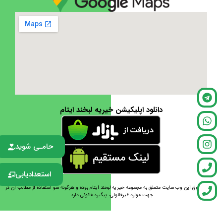
دانلود اپلیکیشن خیریه لبخند ایتام
حامـی شوید
استعدادیابی
تمامی حقوق این وب سایت متعلق به مجموعه خیریه لبخند ایتام بوده و هرگونه سو استفاده از مطالب آن در
جهت موارد غیرقانونی، پیگیرد قانونی دارد.