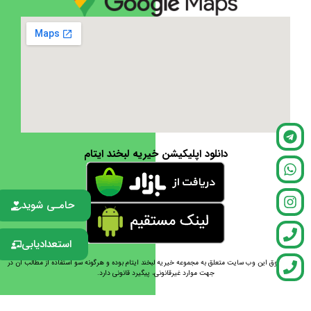
دانلود اپلیکیشن خیریه لبخند ایتام
حامـی شوید
استعدادیابی
تمامی حقوق این وب سایت متعلق به مجموعه خیریه لبخند ایتام بوده و هرگونه سو استفاده از مطالب آن در
جهت موارد غیرقانونی، پیگیرد قانونی دارد.