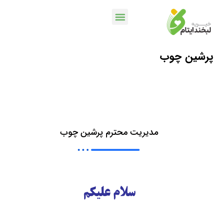
پرشین چوب
خدمات بانکی
اپلیکیشن لبخندمن
کمپین ها و پویش ها
مدیریت محترم پرشین چوب
سلام علیکم