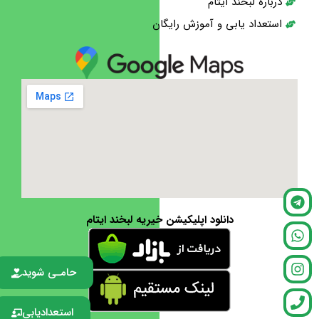
درباره لبخند ایتام
استعداد یابی و آموزش رایگان
دانلود اپلیکیشن خیریه لبخند ایتام
حامـی شوید
استعدادیابی