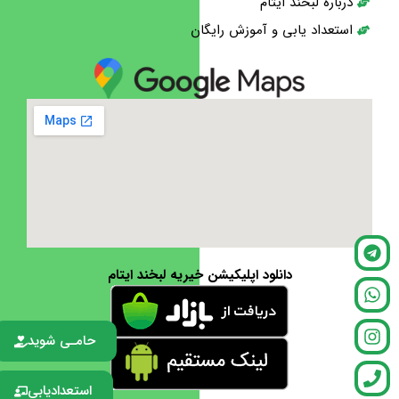
درباره لبخند ایتام
استعداد یابی و آموزش رایگان
دانلود اپلیکیشن خیریه لبخند ایتام
حامـی شوید
استعدادیابی