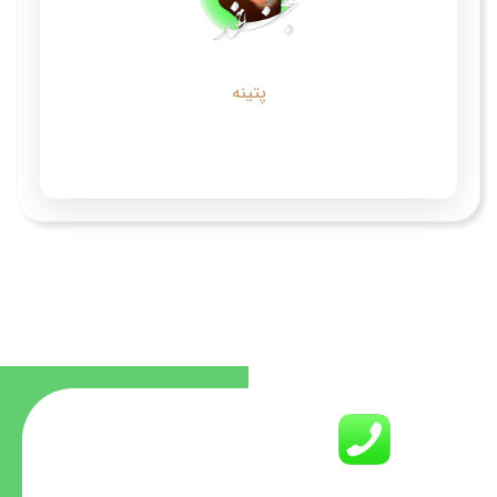
پتینه