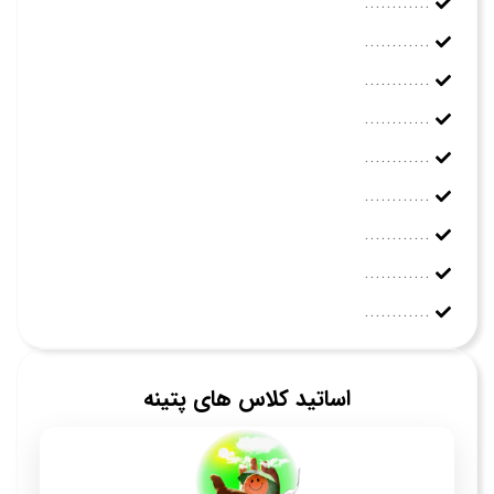
............
............
............
............
............
............
............
............
............
اساتید کلاس های پتینه