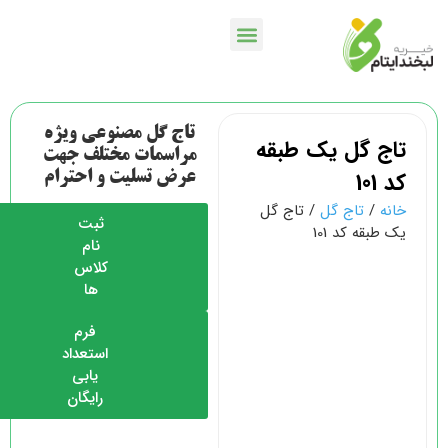
خدمات بانکی
اپلیکیشن لبخندمن
کمپین ها و پویش ها
تاج گل مصنوعی ویژه
تاج گل یک طبقه
مراسمات مختلف جهت
کد 101
عرض تسلیت و احترام
خانه
/
تاج گل
/ تاج گل
ثبت
یک طبقه کد 101
نام
کلاس
ها
فرم
استعداد
یابی
رایگان