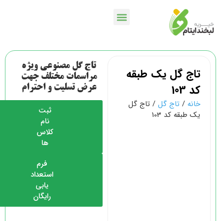
خدمات بانکی
اپلیکیشن لبخندمن
کمپین ها و پویش ها
تاج گل مصنوعی ویژه
تاج گل یک طبقه
مراسمات مختلف جهت
کد 103
عرض تسلیت و احترام
خانه
/
تاج گل
/ تاج گل
ثبت
یک طبقه کد 103
نام
کلاس
ها
فرم
استعداد
یابی
رایگان