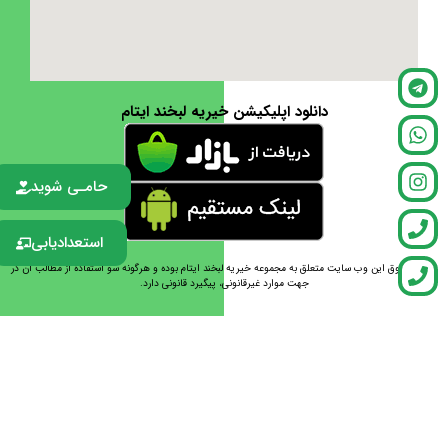
دانلود اپلیکیشن خیریه لبخند ایتام
حامـی شوید
استعدادیابی
تمامی حقوق این وب سایت متعلق به مجموعه خیریه لبخند ایتام بوده و هرگونه سو استفاده از مطالب آن در
جهت موارد غیرقانونی، پیگیرد قانونی دارد.