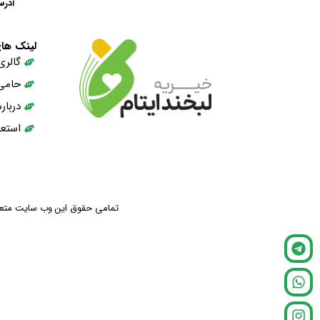
آدرس
لینک ها
گالری
حامی
دربار
استعد
تمامی حقوق این وب سایت متعلق ب