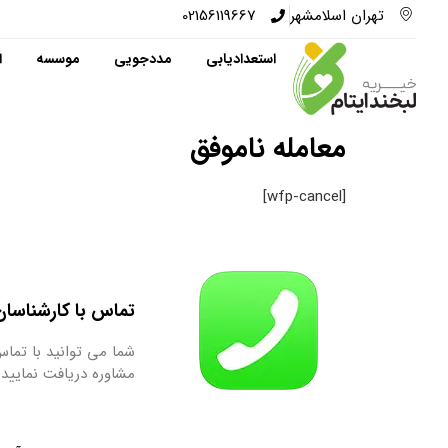
تهران اسلامشهر
02156119667
استعدادیابی
مددجویی
موسسه
ا
معامله ناموفق
[wfp-cancel]
تماس با کارشناسان ما : 9667
شما می توانید با تماس
مشاوره دریافت نمایید.