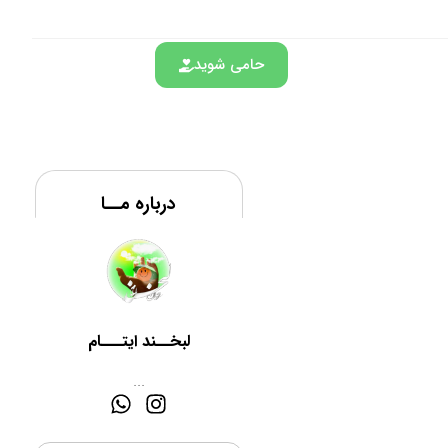
حامی شوید
درباره مــا
لبخــند ایتـــام
...