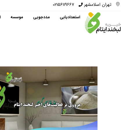
تهران اسلامشهر
02156119667
استعدادیابی
مددجویی
موسسه
ا