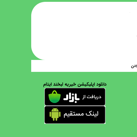
ادن
دانلود اپلیکیشن خیریه لبخند ایتام