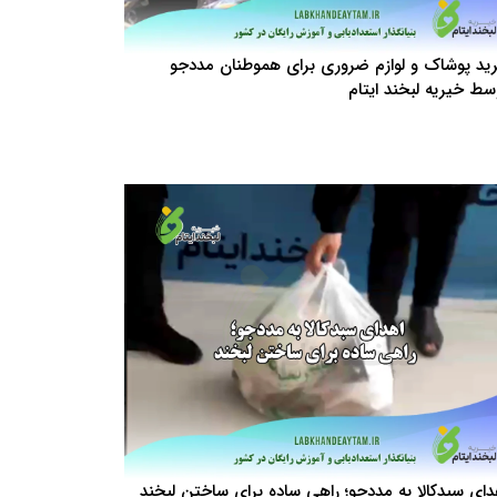
ید پوشاک و لوازم ضروری برای هموطنان مددجو
سط خیریه لبخند ایتام
دای سبدکالا به مددجو؛ راهی ساده برای ساختن لبخند