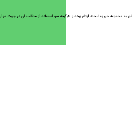
ه مجموعه خیریه لبخند ایتام بوده و هرگونه سو استفاده از مطالب آن در جهت موارد غ