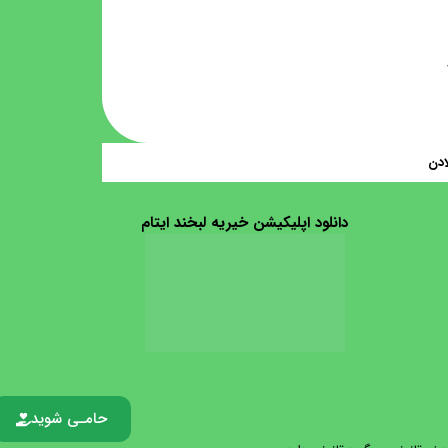
ادن
دانلود اپلیکیشن خیریه لبخند ایتام
حامـی شوید