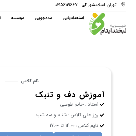
تهران اسلامشهر
02156119667
استعدادیابی
مددجویی
موسسه
ا
نام کلاس
آموزش دف و تنبک
استاد : خانم طوسی
روز های کلاس : شنبه و سه شنبه
تایم کلاس : 14.00 تا 17.00