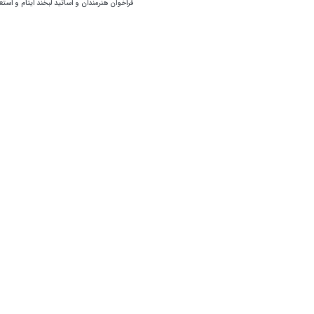
فراخوان هنرمندان و اساتید لبخند ایتام و استع