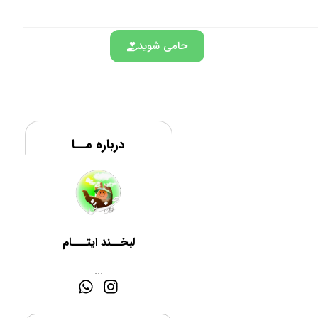
حامی شوید
درباره مــا
لبخــند ایتـــام
...