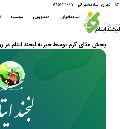
تهران اسلامشهر
02156119667
استعدادیابی
مددجویی
موسسه
ا
پخش غذای گرم توسط خیریه لبخند ایتام در رو