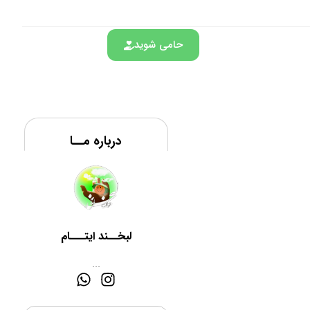
حامی شوید
درباره مــا
لبخــند ایتـــام
...