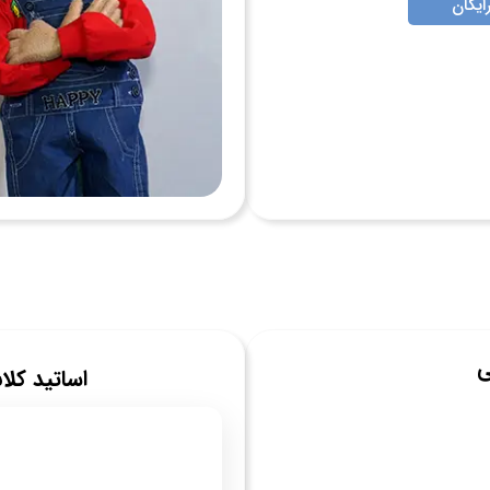
ایگان
ی
اساتید ک