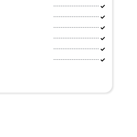
-------------------------
-------------------------
-------------------------
-------------------------
-------------------------
-------------------------