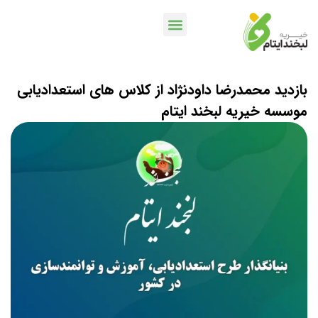
خدمات بانکی
اپلیکیشن لبخندمن
کمپین ها و پویش ها
بازدید محمدرضا داودنژاد از کلاس های استعدادیابی
موسسه خیریه لبخند ایتام