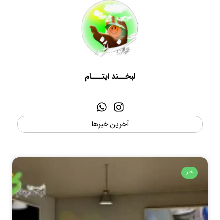
لبخــند ایتـــام
...
آخرین خبرها
خبر