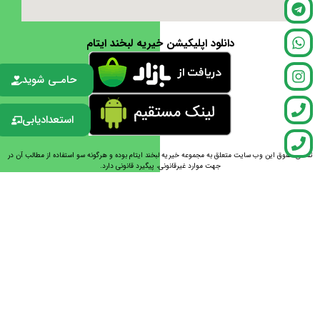
دانلود اپلیکیشن خیریه لبخند ایتام
حامـی شوید
استعدادیابی
تمامی حقوق این وب سایت متعلق به مجموعه خیریه لبخند ایتام بوده و هرگونه سو استفاده از مطالب آن در
جهت موارد غیرقانونی، پیگیرد قانونی دارد.