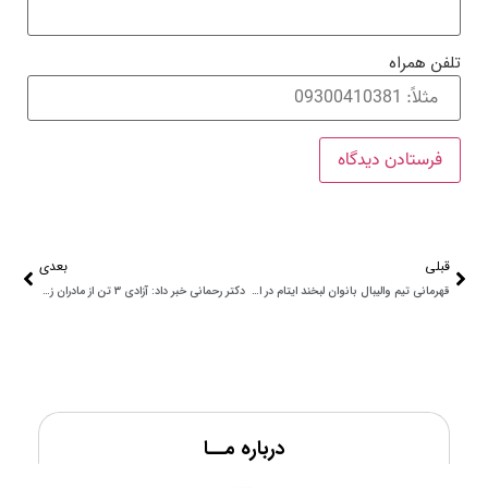
تلفن همراه
قبلی
بعدی
قهرمانی تیم والیبال بانوان لبخند ایتام در استان تهران
دکتر رحمانی خبر داد: آزادی 3 تن از مادران زندانی جرایم غیرعمد به مناسبت روز مادر
درباره مــا