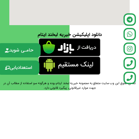
دانلود اپلیکیشن خیریه لبخند ایتام
حامـی شوید
استعدادیابی
تمامی حقوق این وب سایت متعلق به مجموعه خیریه لبخند ایتام بوده و هرگونه سو استفاده از مطالب آن در
جهت موارد غیرقانونی، پیگیرد قانونی دارد.