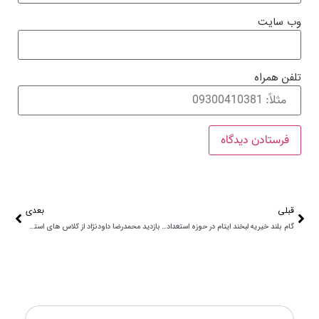
وب‌ سایت
تلفن همراه
قبلی
بعدی
گام بلند خیریه لبخند ایتام در حوزه استعدادیابی با راه اندازی لبخندفیلم
بازدید محمدرضا داودنژاد از کلاس های استعدادیابی موسسه خیریه لبخند ایتام