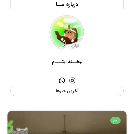
درباره مــا
لبخــند ایتـــام
...
آخرین خبرها
خبر