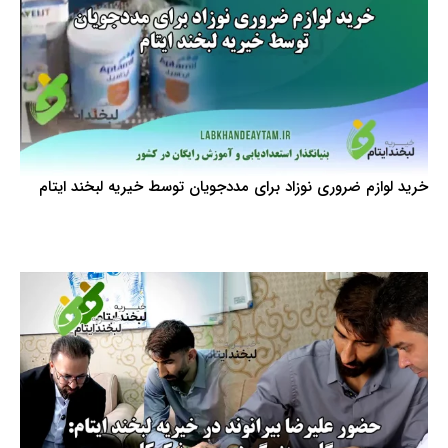
خرید لوازم ضروری نوزاد برای مددجویان توسط خیریه لبخند ایتام