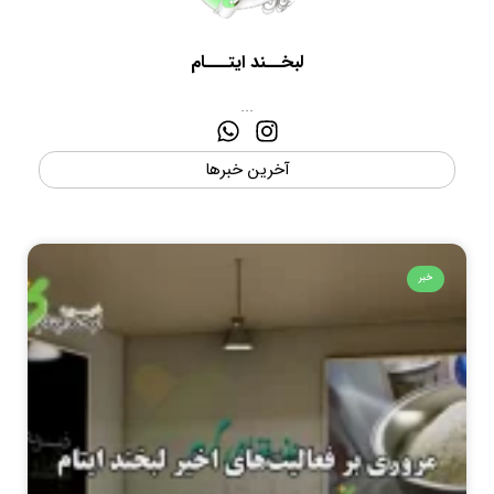
لبخــند ایتـــام
...
آخرین خبرها
خبر