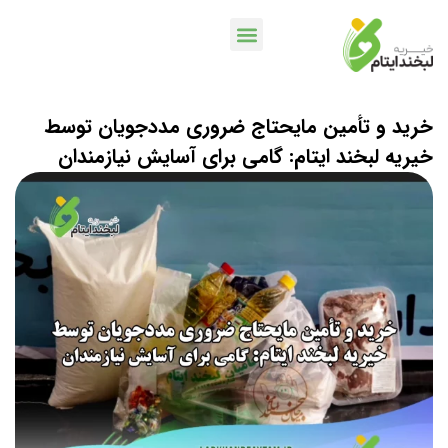
خدمات بانکی
اپلیکیشن لبخندمن
کمپین ها و پویش ها
خرید و تأمین مایحتاج ضروری مددجویان توسط
خیریه لبخند ایتام: گامی برای آسایش نیازمندان