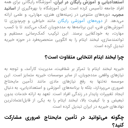
استعدادیابی و آموزش رایگان در ایران
، آموزشگاه رایگانی برای همه
افراد جامعه تأسیس کرده است. این آموزشگاه با بهره‌گیری از
اساتید
مجرب
، دوره‌های متنوعی در زمینه‌های هنری، مهارتی، و علمی ارائه
می‌دهد. از
دوره‌های آموزشی رایگان
مانند خیاطی و چرم‌دوزی تا
آموزش‌های فنی، این برنامه‌ها به مددجویان کمک می‌کنند تا با کسب
مهارت، به خودکفایی برسند. این ترکیب کمک‌رسانی مستقیم و
توانمندسازی، لبخند ایتام را به الگویی منحصربه‌فرد در حوزه خیریه
تبدیل کرده است.
چرا لبخند ایتام انتخابی متفاوت است؟
خیریه لبخند ایتام با تمرکز بر شفافیت، مدیریت کارآمد، و توجه به
نیازهای واقعی مددجویان، از سایر موسسات خیریه متمایز است. این
موسسه نه‌تنها به رفع نیازهای مادی مانند تأمین مایحتاج
ضروری می‌پردازد، بلکه با برنامه‌های آموزشی و استعدادیابی، به دنبال
ایجاد تغییرات پایدار در زندگی افراد است. تعهد به ارائه خدمات بدون
تبعیض و با کیفیت بالا، لبخند ایتام را به یکی از قابل‌اعتمادترین
نهادهای خیریه در ایران تبدیل کرده است.
چگونه می‌توانید در تأمین مایحتاج ضروری مشارکت
کنید؟