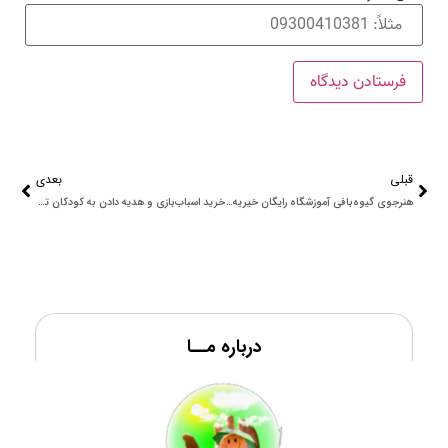
قبلی
بعدی
هنرجوی گیوه‌بافی آموزشگاه رایگان خیریه لبخند ایتام: گامی در مسیر توانمندسازی و احیای هنر سنتی
خرید اسباب‌بازی و هدیه دادن به کودکان توسط خیریه لبخند ایتام: لبخندی بر چهره آینده‌سازان
درباره مــا