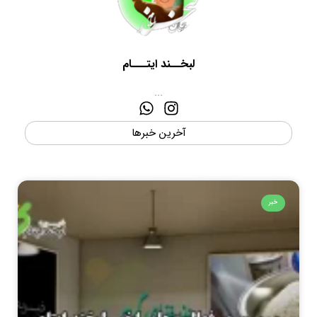
لبخــند ایتـــام
...
آخرین خبرها
خبر