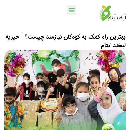
خدمات بانکی
اپلیکیشن لبخندمن
کمپین ها و پویش ها
بهترین راه کمک به کودکان نیازمند چیست؟ | خیریه
لبخند ایتام