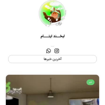
لبخــند ایتـــام
...
آخرین خبرها
خبر